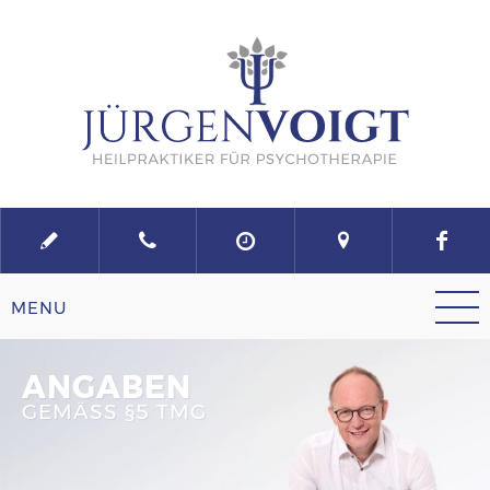
ANGABEN
GEMÄSS §5 TMG