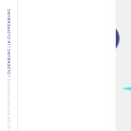
| OLDENBURG | LK CLOPPENBURG
PRAXIS FÜR PSYCHOTHERAPIE